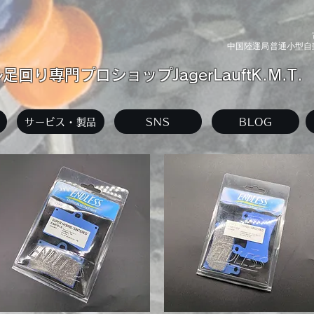
中国陸運局普通小型自動
回り専門プロショップJagerLauftK.M.T.
サービス・製品
SNS
BLOG