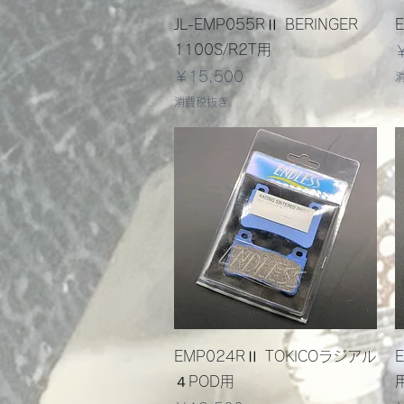
クイックビュー
JL-EMP055RⅡ BERINGER
1100S/R2T用
価格
￥15,500
消費税抜き
クイックビュー
EMP024RⅡ TOKICOラジアル
４POD用