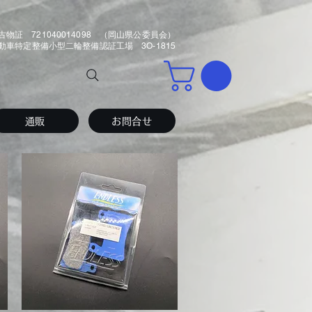
古物証 721040014098 （岡山県公委員会）
車特定整備小型二輪整備認証工場 3O-1815
通販
お問合せ