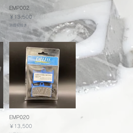
クイックビュー
EMP002
価格
￥13,500
消費税抜き
クイックビュー
EMP020
価格
￥13,500