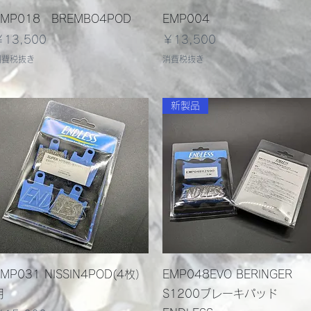
クイックビュー
クイックビュー
EMP018 BREMBO4POD
EMP004
価格
価格
￥13,500
￥13,500
消費税抜き
消費税抜き
新製品
クイックビュー
クイックビュー
EMP031 NISSIN4POD(4枚）
EMP048EVO BERINGER
用
S1200ブレーキパッド