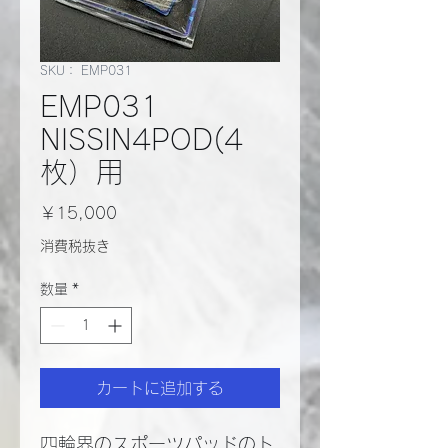
SKU： EMP031
EMP031
NISSIN4POD(4
枚）用
価
￥15,000
格
消費税抜き
数量
*
カートに追加する
四輪界のスポーツパッドのト