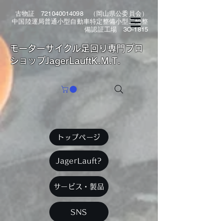
古物証
721040014098
（岡山県公委員会）
中国陸運局普通小型自動車特定整備小型二輪整
備認証工場 3O-1815
​モーターサイクル足回り専門プロ
ショップJagerLauftK.M.T.
トップページ
JagerLauft?
サービス・製品
SNS