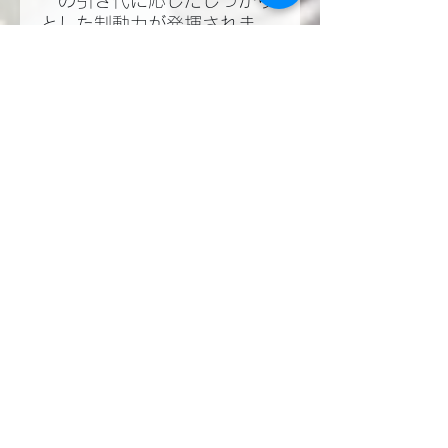
ーの引き代に応じたしっかり
とした制動力が発揮されま
す。
それでいて7時間耐久レース
を走り切れるほどの高耐久性
を保有していること。
ベルリンガーとエンドレ
ス・・・最強の組み合わせが
誕生します。