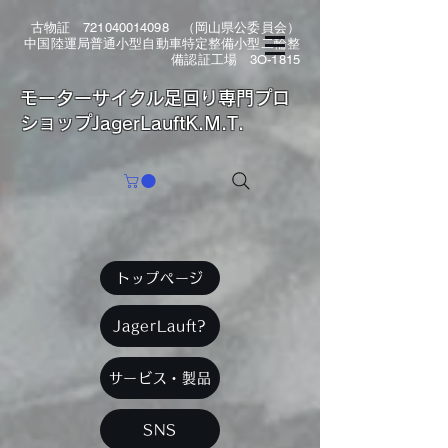
古物証
721040014098
（岡山県公委員会）
中国陸運局普通小型自動車特定整備小型二輪整
備認証工場 3O-1815
​モーターサイクル足回り専門プロ
ショップJagerLauftK.M.T.
トップページ
JagerLauft?
サービス・製品
SNS