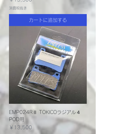
消費税抜き
カートに追加する
EMP024RⅡ TOKICOラジアル４
POD用
価格
￥13,500