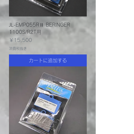
JL-EMP055RⅡ BERINGER
1100S/R2T用
価格
￥15,500
消費税抜き
カートに追加する