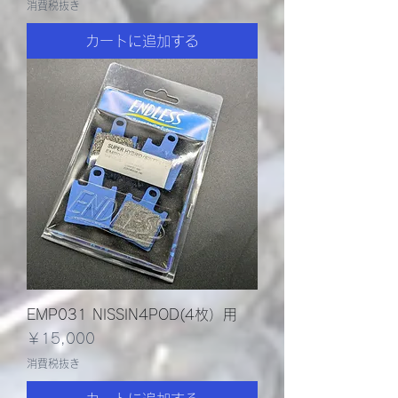
消費税抜き
カートに追加する
EMP031 NISSIN4POD(4枚）用
価格
￥15,000
消費税抜き