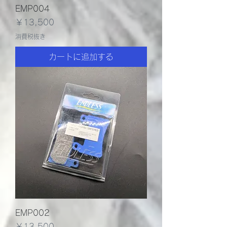
EMP004
価格
￥13,500
消費税抜き
カートに追加する
EMP002
価格
￥13,500