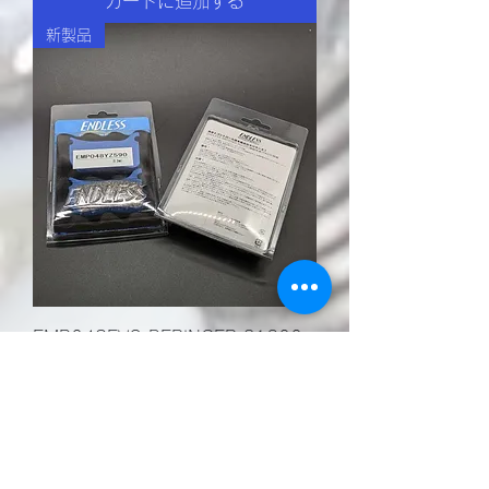
カートに追加する
新製品
EMP048EVO BERINGER S1200
ブレーキパッド ENDLESS
価格
￥16,600
消費税抜き
カートに追加する