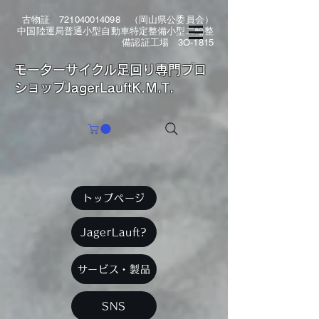
古物証
721040014098
（岡山県公委員会）
中国陸運局普通小型自動車特定整備小型二輪整
備認証工場 3O-1815
​モーターサイクル足回り専門プロ
ショップJagerLauftK.M.T.
トップページ
JagerLauft?
サービス・製品
SNS