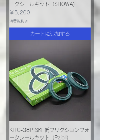
ークシールキット（SHOWA)
価格
￥5,200
消費税抜き
カートに追加する
KITG-38P SKF低フリクションフォ
ークシールキット（Paioli）