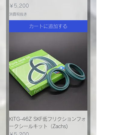
価格
￥5,200
消費税抜き
カートに追加する
KITG-46Z SKF低フリクションフォ
ークシールキット（Zachs)
価格
￥5,200