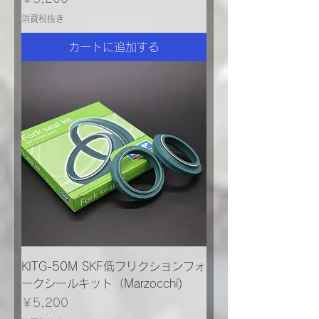
消費税抜き
カートに追加する
KITG-50M SKF低フリクションフォ
ークシールキット（Marzocchi)
価格
￥5,200