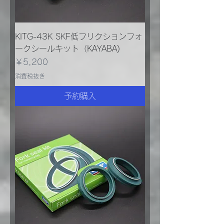
KITG-43K SKF低フリクションフォ
ークシールキット（KAYABA)
価格
￥5,200
消費税抜き
予約購入