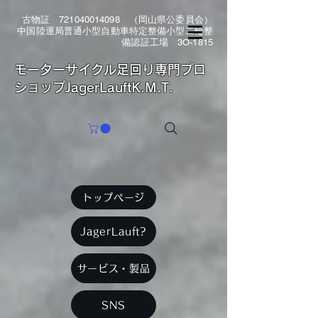
古物証
721040014098
（岡山県公委員会）
中国陸運局普通小型自動車特定整備小型二輪整
備認証工場 3O-1815
​モーターサイクル足回り専門プロ
ショップJagerLauftK.M.T.
トップページ
JagerLauft?
サービス・製品
SNS