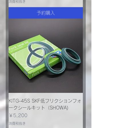
消費税抜き
予約購入
KITG-45S SKF低フリクションフォ
ークシールキット（SHOWA)
価格
￥5,200
消費税抜き