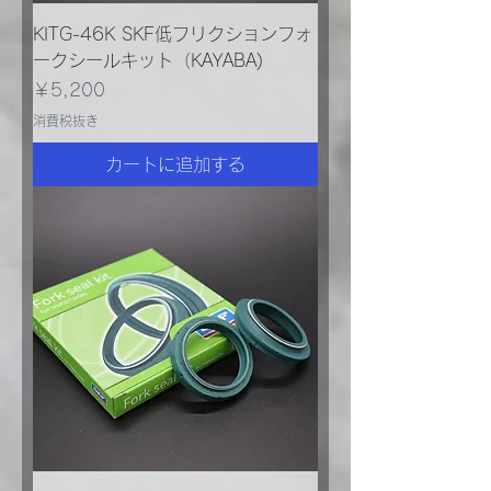
KITG-46K SKF低フリクションフォ
ークシールキット（KAYABA)
価格
￥5,200
消費税抜き
カートに追加する