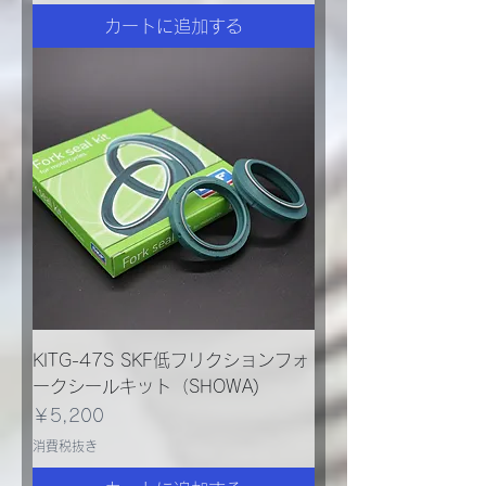
カートに追加する
KITG-47S SKF低フリクションフォ
ークシールキット（SHOWA)
価格
￥5,200
消費税抜き