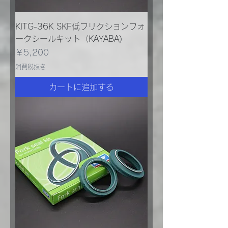
KITG-36K SKF低フリクションフォ
ークシールキット（KAYABA)
価格
￥5,200
消費税抜き
カートに追加する