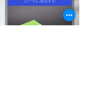
カートに追加する
KITG-48S SKF低フリクションフォ
ークシールキット（SHOWA)
価格
￥5,200
消費税抜き
カートに追加する