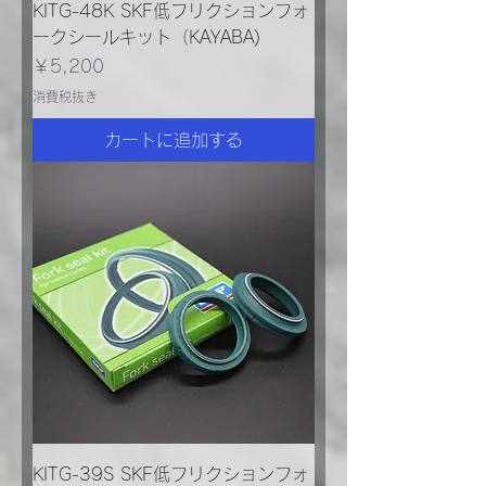
KITG-48K SKF低フリクションフォ
ークシールキット（KAYABA)
価格
￥5,200
消費税抜き
カートに追加する
KITG-39S SKF低フリクションフォ