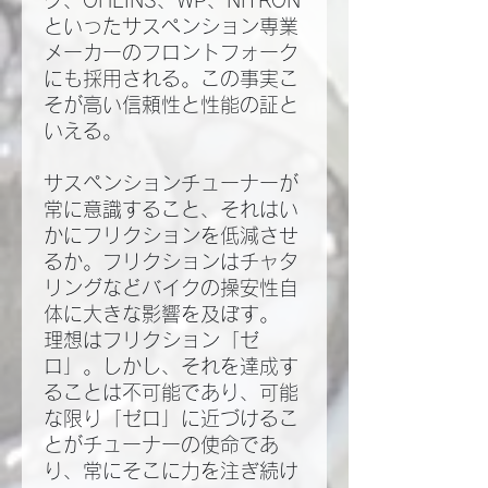
ク、OHLINS、WP、NITRON
といったサスぺンション専業
メーカーのフロントフォーク
にも採用される。この事実こ
そが高い信頼性と性能の証と
いえる。
サスペンションチューナーが
常に意識すること、それはい
かにフリクションを低減させ
るか。フリクションはチャタ
リングなどバイクの操安性自
体に大きな影響を及ぼす。
理想はフリクション「ゼ
ロ」。しかし、それを達成す
ることは不可能であり、可能
な限り「ゼロ」に近づけるこ
とがチューナーの使命であ
り、常にそこに力を注ぎ続け