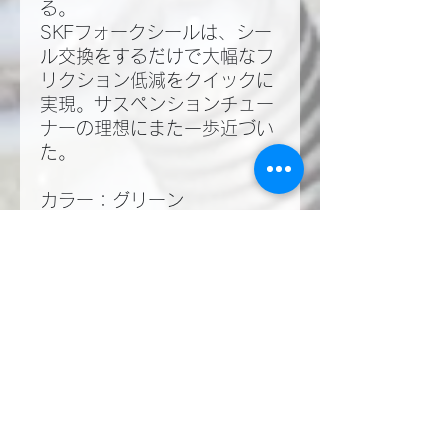
る。
SKFフォークシールは、シー
ル交換をするだけで大幅なフ
リクション低減をクイックに
実現。サスペンションチュー
ナーの理想にまた一歩近づい
た。
カラー：グリーン
仕様：ショウワφ47フォーク
用
入数：ダストシール×1個、オ
イルシール×1個（フォーク1
本分の構成となります）