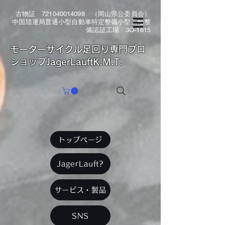
古物証
721040014098
（岡山県公委員会）
中国陸運局普通小型自動車特定整備小型二輪整
備認証工場 3O-1815
​モーターサイクル足回り専門プロ
ショップJagerLauftK.M.T.
トップページ
JagerLauft?
サービス・製品
SNS