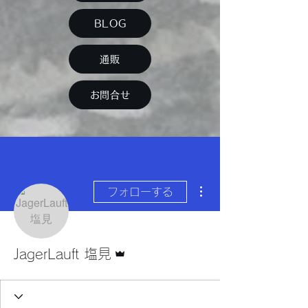
BLOG
通販
お問合せ
その他
フォローする
管理者
JagerLauft 塩見