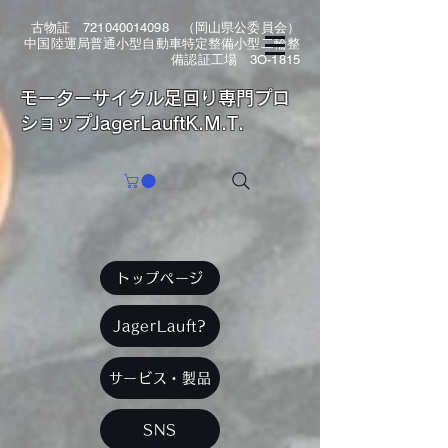
古物証
721040014098
（岡山県公委員会）
中国陸運局普通小型自動車特定整備小型二輪整
備認証工場 3O-1815
​モーターサイクル足回り専門プロ
ショップJagerLauftK.M.T.
トップページ
JagerLauft?
サービス・製品
SNS