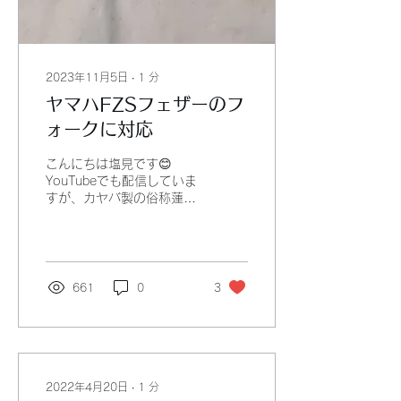
ンの基本調整から応用まで
タイヤのグリップ特性を理
解 ブレーキのコントロー
ル技術を習得 これらを岡
山で学べば、走りの質が劇
2023年11月5日
∙
1
分
的にアップする。しかも、
ヤマハFZSフェザーのフ
実際に走りながら調整でき
る環境が整っているから、
ォークに対応
即戦力になる技術が身につ
く！ 岡山足回り技術の実
こんにちは塩見です😊
践ポイント 足回り技術は
YouTubeでも配信していま
座学だけじゃダメ。実践が
すが、カヤバ製の俗称蓮根
命！岡山のスクールやプロ
バルブのフォークチューニ
ショップでは、実際のバイ
ングに完全対応出来るよう
クを使って細かい調整を体
になりました✨ 今回製作し
験できる。ここで押さえた
たのは伸び圧のバルブを当
いポイントは3つ。 車体の
社のオリジナルオリフィス
661
0
3
バランスを知る フロント
バルブに変更するための専
とリアの荷重配分を理解
用アダプターです。...
し、走行時の挙動を予測す
る。 サスペンションのセ
ッティング...
2022年4月20日
∙
1
分