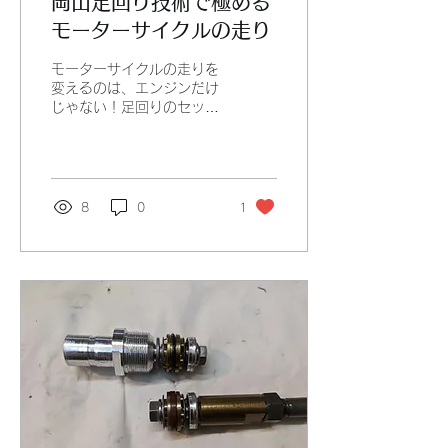
岡山足回り技術で極める
モーターサイクルの走り
モーターサイクルの走りを
変えるのは、エンジンだけ
じゃない！足回りのセッテ
ィングが命。岡山で学べ
ば、その技術がグッと身近
になる。速さと安定感、両
方手に入れたいなら、ここ
での学びはマストだ！ 岡
8
0
1
山足回り技術の魅力とは？
岡山はモーターサイクルの
足回り技術が熱い！理由は
シンプル。実践的な環境と
最先端の設備が揃っている
から。サーキット走行を楽
しむなら、足回りの知識は
欠かせない。サスペンショ
ンの調整、タイヤの選び
方、ブレーキの効かせ方ま
で、細かい部分まで徹底的
に学べる。 サスペンショ