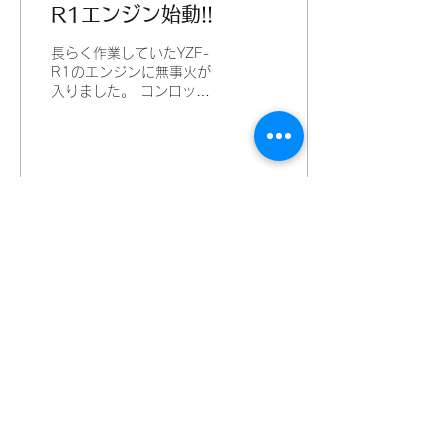
R1エンジン始動!!
長らく作業していたYZF-
R1のエンジンに無事火が
入りました。 コンロッド
の歪みを取り去ることにか
なりの労力を費やしてしま
いましたが、無事に！…や
っとです。 少しでもトラ
ブルを未然に防げないか考
えて、いろんな思考を巡ら
584
0
し、やっと。。。 また
YouTubeで配信しよう！...
もっと見る