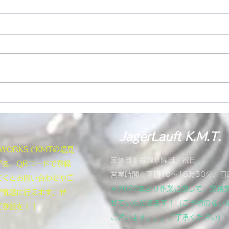
R1
長ら
ンジ
コン
にか
まし
ヤマハFZSフェザーのフォー
す。
防げ
クに対応
を巡
JagerLauft K.M.T.
You
NEWORKSでKMTの塩見
定休日：毎週水曜日、祝日
がる。QRコードで登録
営業時間：平日10～18時30分、日
だくとお問い合わせやご
＊2022年より作業に関して、業務
が気軽に行えます。ぜ
せていただきます！（ご予約のない
ご登録を！！
ございます。。。ご了承ください）