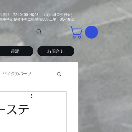
古物証 721040014098 （岡山県公委員会）
車特定整備小型二輪整備認証工場 3O-1815
通販
お問合せ
バイクのパーツ
ーステ