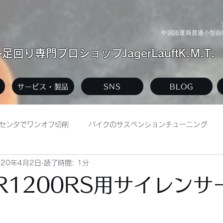
中国陸運局普通小型自動
回り専門プロショップJagerLauftK.M.T.
サービス・製品
SNS
BLOG
センタでワンオフ切削
バイクのサスペンションチューニング
020年4月2日
読了時間: 1分
リー
自動車整備工場
R1200RS用サイレンサ