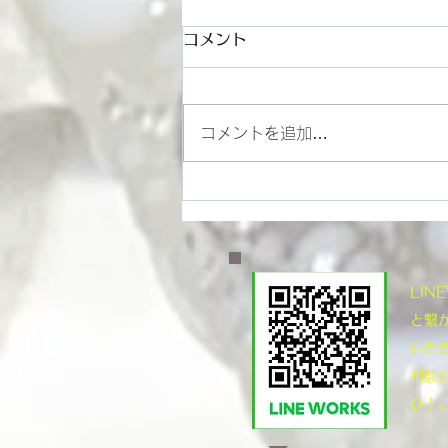
コメント
コメントを追加…
岡山足回り技術で極めるモー
ターサイクルの走り
​LI
と繋
いた
相談
ひ！