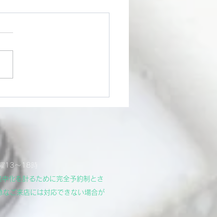
エンジン始動!!
く作業していたYZF-R1のエ
ンに無事火が入りました。
ロッドの歪みを取り去ること
なりの労力を費やしてしまい
たが、無事に！…やっとで
 少しでもトラブルを未然に
ないか考えて、いろんな思考
らし、やっと。。。 また
Tubeで配信しよう！...
曜13～18時
集中化を計るために完全予約制とさ
急なご来店には対応できない場合が