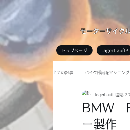
​モーターサイクル足
トップページ
JagerLauft?
全ての記事
バイク部品をマシニング
JagerLauft 塩見
2
バイクイベント
無題のカテゴ
BMW 
ー製作