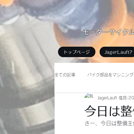
​モーターサイクル足
トップページ
JagerLauft?
全ての記事
バイク部品をマシニング
JagerLauft 塩見
2
バイクイベント
無題のカテゴ
今日は整
さー、今日は整備主