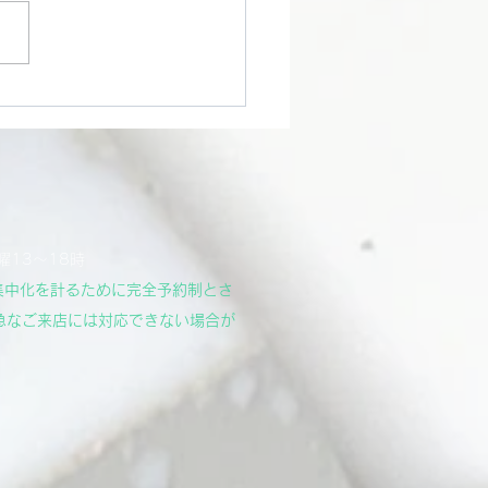
曜13～18時
集中化を計るために完全予約制とさ
急なご来店には対応できない場合が