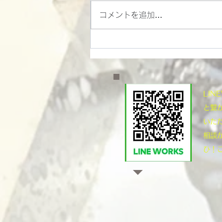
コメントを追加…
​LI
と繋
いた
相談
ひ！