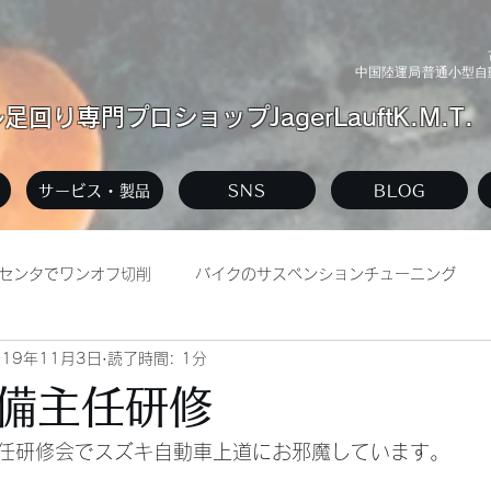
中国陸運局普通小型自動
回り専門プロショップJagerLauftK.M.T.
サービス・製品
SNS
BLOG
センタでワンオフ切削
バイクのサスペンションチューニング
019年11月3日
読了時間: 1分
リー
自動車整備工場
備主任研修
任研修会でスズキ自動車上道にお邪魔しています。