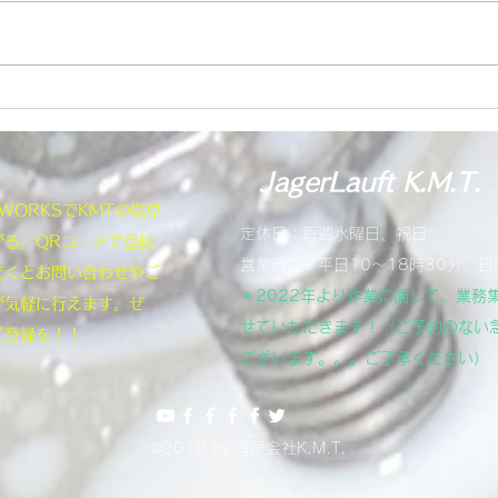
JagerLauft K.M.T.
NEWORKSでKMTの塩見
定休日：毎週水曜日、祝日
がる。QRコードで登録
営業時間：平日10～18時30分、日
だくとお問い合わせやご
＊2022年より作業に関して、業務
が気軽に行えます。ぜ
せていただきます！（ご予約のない
ご登録を！！
ございます。。。ご了承ください）
©2019 by 有限会社K.M.T.