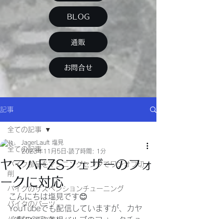
BLOG
通販
お問合せ
記事
全ての記事
JagerLauft 塩見
全ての記事
2023年11月5日
読了時間: 1分
ヤマハFZSフェザーのフォ
バイク部品をマシニングセンタでワンオフ切
削
ークに対応
バイクのサスペンションチューニング
こんにちは塩見です😊
バイクのパーツ
YouTubeでも配信していますが、カヤ