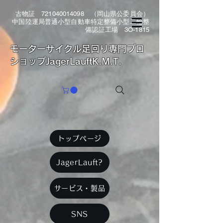
古物証
721040014098
（岡山県公委員会）
中国陸運局普通小型自動車特定整備小型二輪整
備認証工場 3O-1815
​モーターサイクル足回り専門プロ
ショップJagerLauftK.M.T.
トップページ
JagerLauft?
サービス・製品
SNS