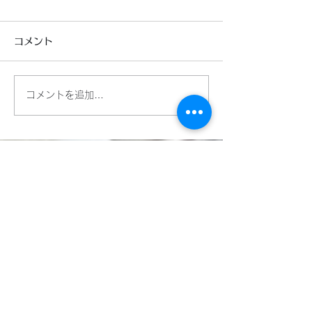
長らく作業していたYZF-R1
コメント
のエンジンに無事火が入りま
した。 コンロッドの歪みを
取り去ることにかなりの労力
コメントを追加…
を費やしてしまいましたが、
ホーネット用ナ
無事に！…やっとです。 少
パーツ
しでもトラブルを未然に防げ
ないか考えて、いろんな思考
を巡らし、やっと。。。 ま
たYouTubeで配信しよう！...
​LINEWORKSでKMT
の塩見と繋がる。QR