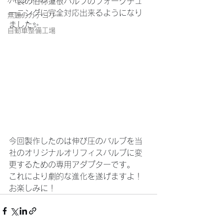
バイクイベント
バ製の俗称蓮根バルブのフォークチュ
ーニングに完全対応出来るようになり
無題のカテゴリー
ました✨
自動車整備工場
今回製作したのは伸び圧のバルブを当
社のオリジナルオリフィスバルブに変
更するための専用アダプターです。
これにより劇的な進化を遂げますよ！
お楽しみに！