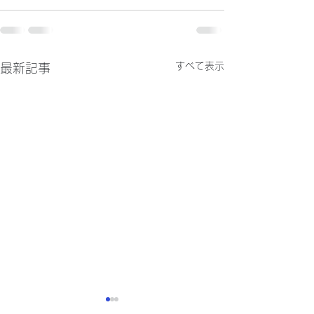
すべて表示
最新記事
R1エンジン始動!!