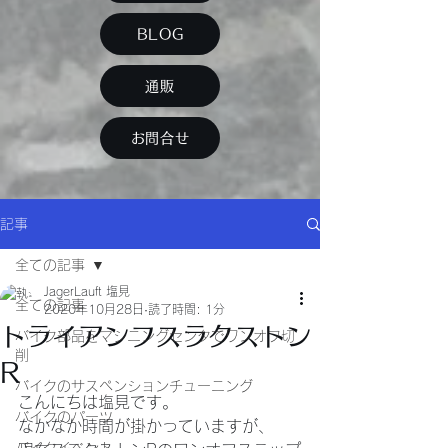
BLOG
通販
お問合せ
記事
全ての記事
JagerLauft 塩見
全ての記事
2020年10月28日
読了時間: 1分
トライアンフスラクストン
バイク部品をマシニングセンタでワンオフ切
削
R
バイクのサスペンションチューニング
こんにちは塩見です。
バイクのパーツ
なかなか時間が掛かっていますが、