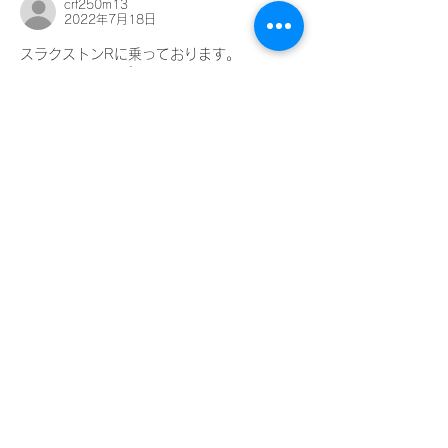
crf250m13
を巡らし、やっと
2022年7月18日
たYouTubeで配信
スラクストンRに乗っております。
こちらのステップは購入可能でしょうか？ま
た、可能であれば価格、納期などお教えいた
だけないでしょうか？
いいね！
返信
​LINEWORKSでKMT
の塩見と繋がる。QR
コードで登録いただく