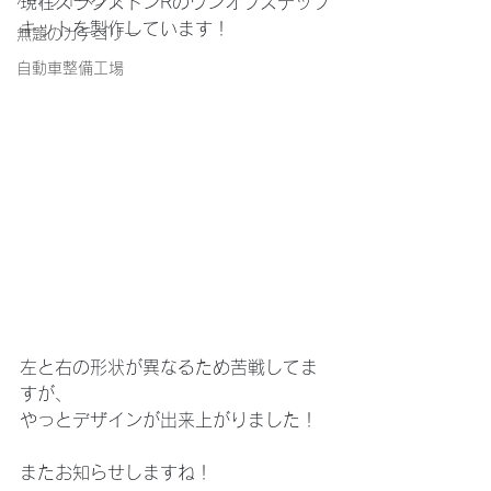
バイクイベント
現在スラクストンRのワンオフステップ
キットを製作しています！
無題のカテゴリー
自動車整備工場
左と右の形状が異なるため苦戦してま
すが、
やっとデザインが出来上がりました！
またお知らせしますね！