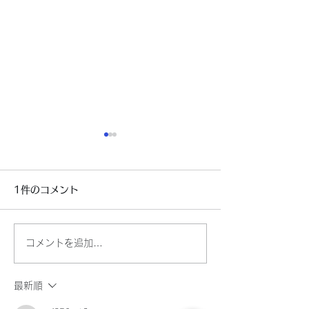
R1エンジン始動!
長らく作業していた
1件のコメント
のエンジンに無事
した。 コンロッ
取り去ることにか
コメントを追加…
を費やしてしまい
ヤマハFZSフェザーのフ
無事に！…やっと
ォークに対応
しでもトラブルを
最新順
ないか考えて、い