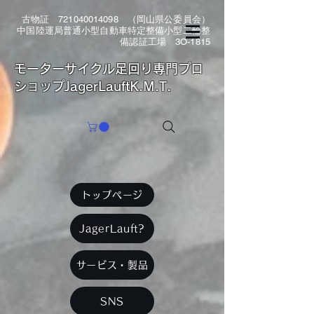
古物証
721040014098
（岡山県公委員会）
中国陸運局普通小型自動車特定整備小型二輪整
備認証工場 3O-1815
​モーターサイクル足回り専門プロ
ショップJagerLauftK.M.T.
トップページ
JagerLauft?
サービス・製品
SNS