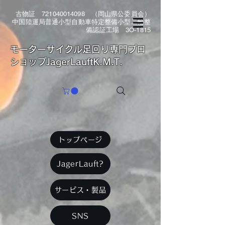
古物証
721040014098
（岡山県公委員会）
中国陸運局普通小型自動車特定整備小型二輪整
備認証工場 3O-1815
​モーターサイクル足回り専門プロ
ショップJagerLauftK.M.T.
トップページ
JagerLauft?
サービス・製品
SNS