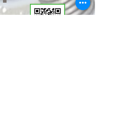
​LINEWORKSでKMT
の塩見と繋がる。QR
コードで登録いただく
とお問い合わせやご相
談が気軽に行えます。
ぜひ！ご登録を！！
JagerLauft K.M.T.
定休日：毎週水曜日、祝日