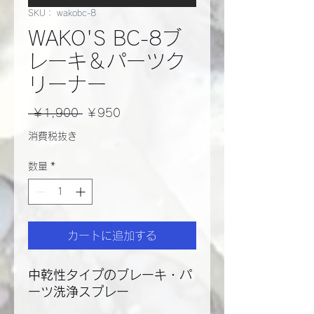
SKU： wakobc-8
WAKO'S BC-8ブ
レーキ＆パーツク
リーナー
通
セ
 ￥1,900 
￥950
常
ー
消費税抜き
価
ル
数量
*
格
価
格
カートに追加する
中乾性タイプのブレーキ・パ
ーツ洗浄スプレー