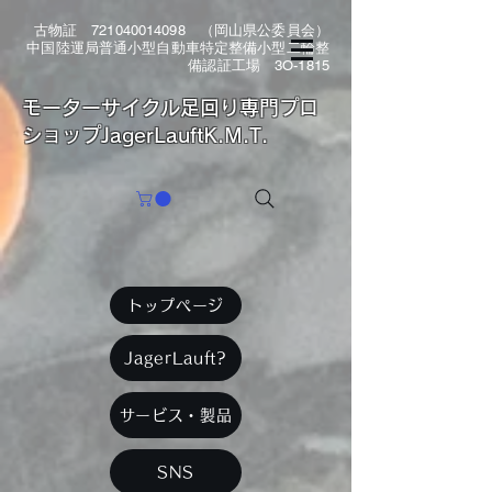
古物証
721040014098
（岡山県公委員会）
中国陸運局普通小型自動車特定整備小型二輪整
備認証工場 3O-1815
​モーターサイクル足回り専門プロ
ショップJagerLauftK.M.T.
トップページ
JagerLauft?
サービス・製品
SNS