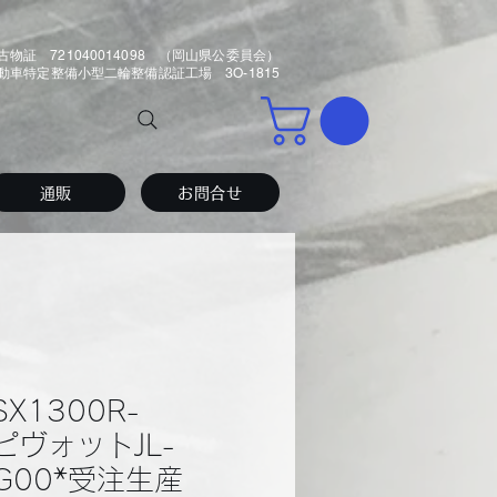
古物証 721040014098 （岡山県公委員会）
車特定整備小型二輪整備認証工場 3O-1815
通販
お問合せ
SX1300R-
a,ピヴォットJL-
6G00*受注生産