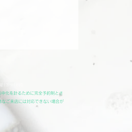
曜13～18時
集中化を計るために完全予約制とさ
急なご来店には対応できない場合が