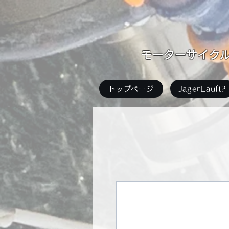
​モーターサイクル足
トップページ
JagerLauft?