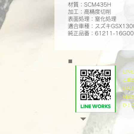
材質：SCM435H
​加工：高精度切削
​表面処理：窒化処理​
適合車種：スズキGSX13
純正品番：61211-16G00
​LI
と繋
いた
相談
ひ！