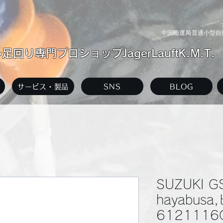
中国陸運局普通小型自動
回り専門プロショップJagerLauftK.M.T.
サービス・製品
SNS
BLOG
SUZUKI G
hayabus
612111