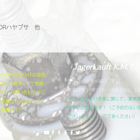
00Rハヤブサ 他
JagerLauft K.M.T.
NEWORKSでKMTの塩見
定休日：毎週水曜日、祝日
がる。QRコードで登録
営業時間：平日10～18時30分、日
だくとお問い合わせやご
＊2022年より作業に関して、業務
が気軽に行えます。ぜ
せていただきます！（ご予約のない
ご登録を！！
ございます。。。ご了承ください）