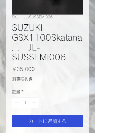
SKU： JL-SUSSEMI006
SUZUKI
GSX1100Skatana
用 JL-
SUSSEMI006
価
￥35,000
格
消費税抜き
数量
*
カートに追加する