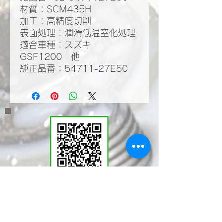
材質：SCM435H
​加工：高精度切削
​表面処理：潤滑低温窒化処理​
適合車種：スズキ
GSF1200 他
純正品番：54711-27E50
​LINEWORKSでKMT
の塩見と繋がる。QR