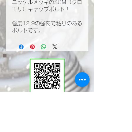
ニッケルメッキのSCM（クロ
モリ）キャップボルト！
強度12.9の強靭で粘りのある
ボルトです。
​LINEWORKSでKMT
の塩見と繋がる。QR
コードで登録いただく