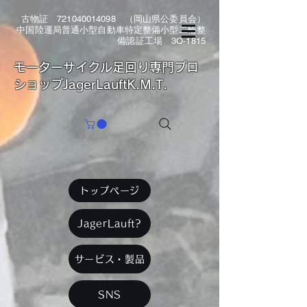
古物証
721040014098
（岡山県公委員会）
中国陸運局普通小型自動車特定整備小型二輪整
備認証工場 3O-1815
​モーターサイクル足回り専門プロ
ショップJagerLauftK.M.T.
トップページ
JagerLauft?
サービス・製品
SNS