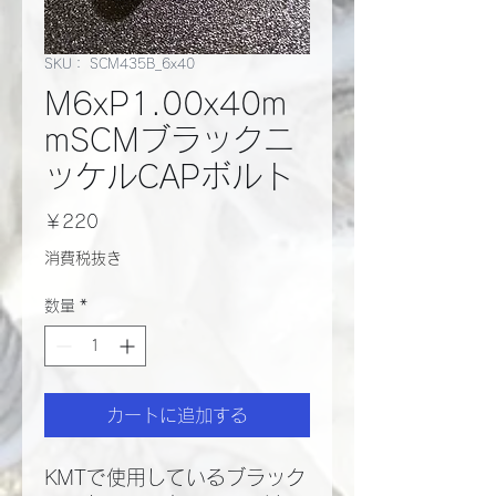
SKU： SCM435B_6x40
M6xP1.00x40m
mSCMブラックニ
ッケルCAPボルト
価
￥220
格
消費税抜き
数量
*
カートに追加する
KMTで使用しているブラック