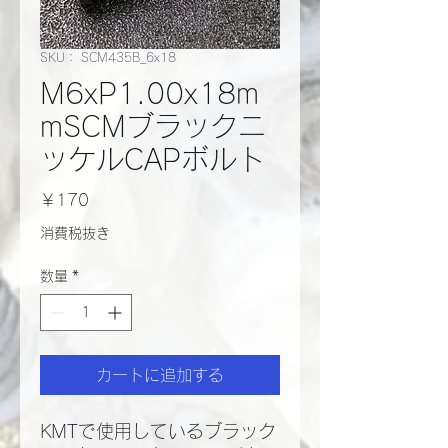
SKU： SCM435B_6x18
M6xP1.00x18m
mSCMブラックニ
ッケルCAPボルト
価
￥170
格
消費税抜き
数量
*
カートに追加する
KMTで使用しているブラック