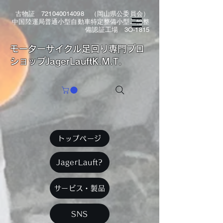
古物証
721040014098
（岡山県公委員会）
中国陸運局普通小型自動車特定整備小型二輪整
備認証工場 3O-1815
​モーターサイクル足回り専門プロ
ショップJagerLauftK.M.T.
トップページ
JagerLauft?
サービス・製品
SNS