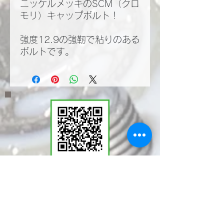
ニッケルメッキのSCM（クロ
モリ）キャップボルト！
強度12.9の強靭で粘りのある
ボルトです。
​LINEWORKSでKMT
の塩見と繋がる。QR
コードで登録いただく