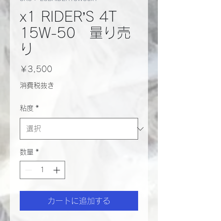
x1 RIDER’S 4T
15W-50 量り売
り
価
￥3,500
格
消費税抜き
粘度
*
数量
*
カートに追加する