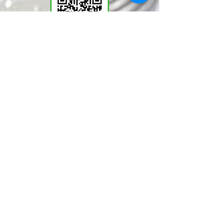
​LINEWORKSでKMT
の塩見と繋がる。QR
コードで登録いただく
とお問い合わせやご相
談が気軽に行えます。
ぜひ！ご登録を！！
JagerLauft K.M.T.
定休日：毎週水曜日、祝日
営業時間：平日10～18時30分、日曜13～18