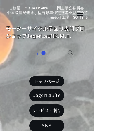
古物証
721040014098
（岡山県公委員会）
中国陸運局普通小型自動車特定整備小型二輪整
備認証工場 3O-1815
​モーターサイクル足回り専門プロ
ショップJagerLauftK.M.T.
トップページ
JagerLauft?
サービス・製品
SNS