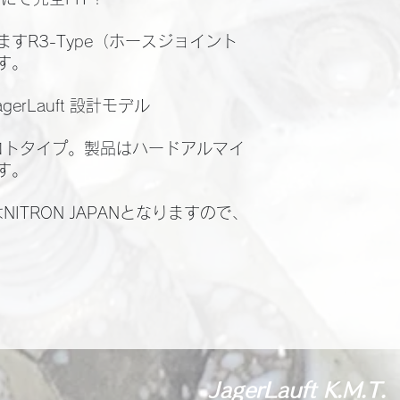
すR3-Type（ホースジョイント
す。
agerLauft 設計モデル
ロトタイプ。製品はハードアルマイ
す。
ITRON JAPANとなりますので、
）
JagerLauft K.M.T.