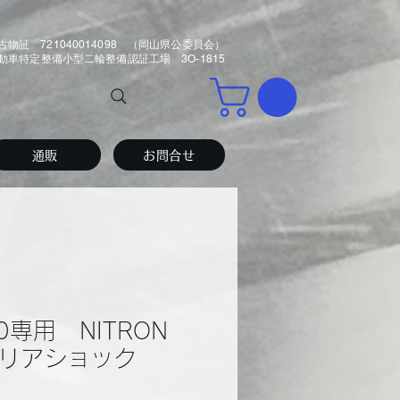
古物証 721040014098 （岡山県公委員会）
車特定整備小型二輪整備認証工場 3O-1815
通販
お問合せ
0専用 NITRON
JLリアショック