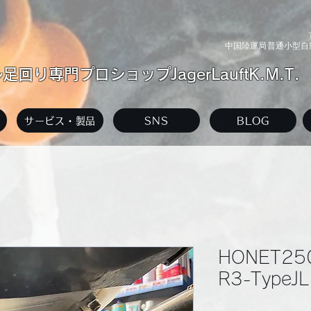
中国陸運局普通小型自動
回り専門プロショップJagerLauftK.M.T.
サービス・製品
SNS
BLOG
HONET25
R3-Type