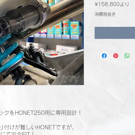
セ
¥158,800
より
ー
消費税抜き
ル
価
格
クをHONET250用に専用設計！
り付けが難しいHONETですが、
にて完全FIT！