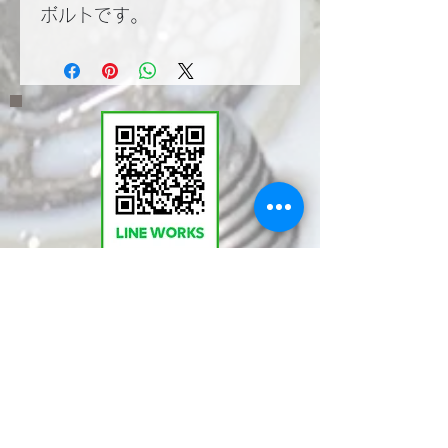
ボルトです。
​LINEWORKSでKMT
の塩見と繋がる。QR
コードで登録いただく
とお問い合わせやご相
談が気軽に行えます。
ぜひ！ご登録を！！