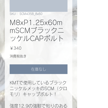
SKU： SCM435B_8x60
M8xP1.25x60m
mSCMブラックニ
ッケルCAPボルト
価
￥340
格
消費税抜き
在庫なし
KMTで使用しているブラック
ニッケルメッキのSCM（クロ
モリ）キャップボルト！
強度12.9の強靭で粘りのある