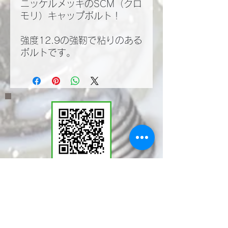
ニッケルメッキのSCM（クロ
モリ）キャップボルト！
強度12.9の強靭で粘りのある
ボルトです。
​LINEWORKSでKMT
の塩見と繋がる。QR
コードで登録いただく