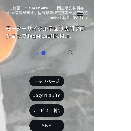
古物証
721040014098
（岡山県公委員会）
中国陸運局普通小型自動車特定整備小型二輪整
備認証工場 3O-1815
​モーターサイクル足回り専門プロ
ショップJagerLauftK.M.T.
トップページ
JagerLauft?
サービス・製品
SNS