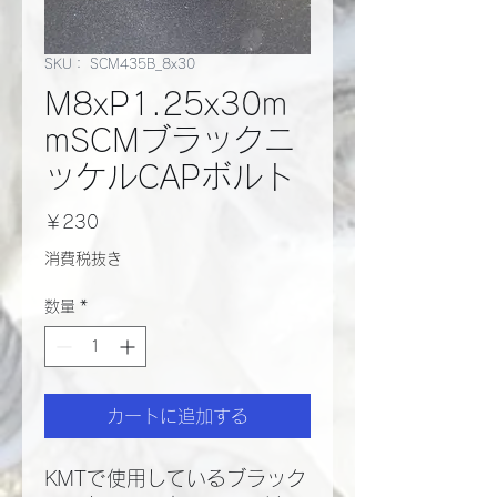
SKU： SCM435B_8x30
M8xP1.25x30m
mSCMブラックニ
ッケルCAPボルト
価
￥230
格
消費税抜き
数量
*
カートに追加する
KMTで使用しているブラック