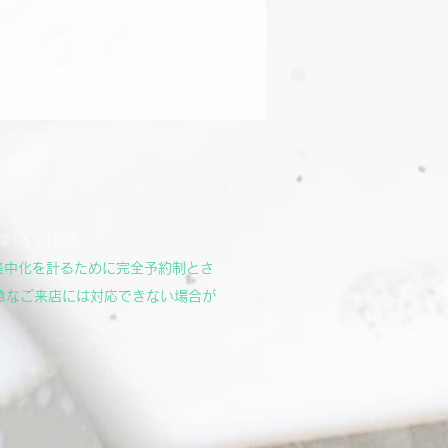
曜13～18時
集中化を計るために完全予約制とさ
急なご来店には対応できない場合が