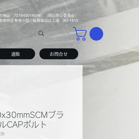
古物証 721040014098 （岡山県公委員会）
車特定整備小型二輪整備認証工場 3O-1815
通販
お問合せ
0x30mmSCMブラ
ルCAPボルト
0B