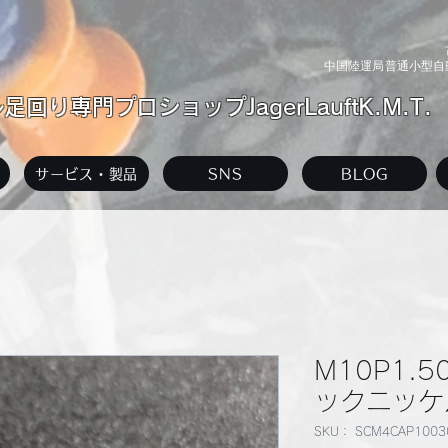
中国陸運局普通小型自動
回り専門プロショップJagerLauftK.M.T.
サービス・製品
SNS
BLOG
M10P1.5
ックニッケ
SKU： SCM4CAP1003