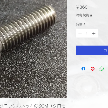
価
￥360
格
消費税抜き
数量
*
カ
クニッケルメッキのSCM（クロモ