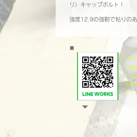
リ）キャップボルト！
強度12.9の強靭で粘りの
​LI
と繋
いた
相談
ひ！