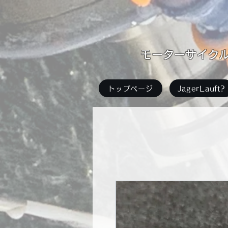
​モーターサイクル足
トップページ
JagerLauft?