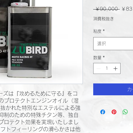
通
 ￥90,000 
￥83
常
消費税抜き
価
粘度
*
格
選択
数量
*
カ
シリーズは『攻めるために守る』をコ
のプロテクトエンジンオイル（湿
び抜かれた特別なエステルによる強
抑制のための特殊チタン等、独自
プロテクト効果を実現いたしまし
シフトフィーリングの滑らかさは他