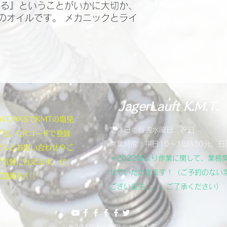
守る』ということがいかに大切か、
のオイルです。 メカニックとライ
JagerLauft K.M.T.
NEWORKSでKMTの塩見
定休日：毎週水曜日、祝日
がる。QRコードで登録
営業時間：平日10～18時30分、日
だくとお問い合わせやご
＊2022年より作業に関して、業務
が気軽に行えます。ぜ
せていただきます！（ご予約のない
ご登録を！！
ございます。。。ご了承ください）