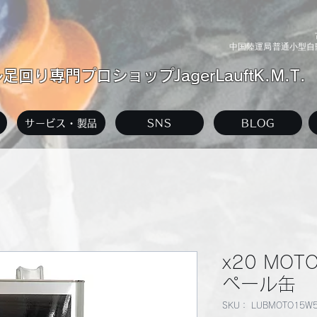
中国陸運局普通小型自動
回り専門プロショップJagerLauftK.M.T.
サービス・製品
SNS
BLOG
x20 MOTO
ペール缶
SKU： LUBMOTO15W5