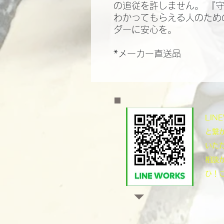
の追従を許しません。 『
わかってもらえる人のため
ダーに安心を。
*メーカー直送品
​LI
と繋
いた
相談
ひ！