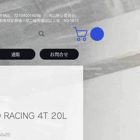
古物証 721040014098 （岡山県公委員会）
車特定整備小型二輪整備認証工場 3O-1815
通販
お問合せ
 RACING 4T 20L
0x20