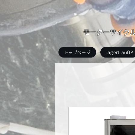
​モーターサイクル足
トップページ
JagerLauft?