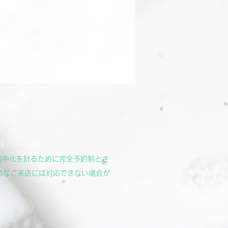
曜13～18時
集中化を計るために完全予約制とさ
急なご来店には対応できない場合が