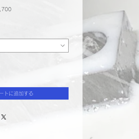
セ
,700
ー
ル
価
格
ートに追加する