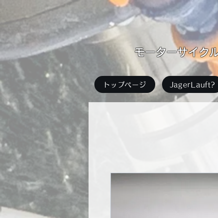
​モーターサイクル足
トップページ
JagerLauft?