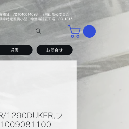
古物証 721040014098 （岡山県公委員会）
車特定整備小型二輪整備認証工場 3O-1815
通販
お問合せ
R/1290DUKER,フ
1009081100