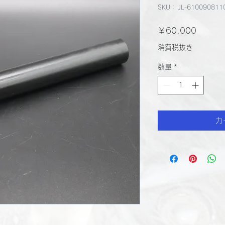
SKU： JL-610090811
価
￥60,000
格
消費税抜き
数量
*
カ