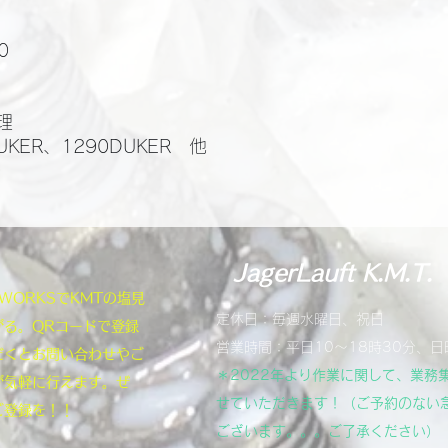
0
​
UKER、1290DUKER 他
0
JagerLauft K.M.T.
NEWORKSでKMTの塩見
定休日：毎週水曜日、祝日
がる。QRコードで登録
営業時間：平日10～18時30分、日
だくとお問い合わせやご
＊2022年より作業に関して、業務
が気軽に行えます。ぜ
せていただきます！（ご予約のない
ご登録を！！
ございます。。。ご了承ください）