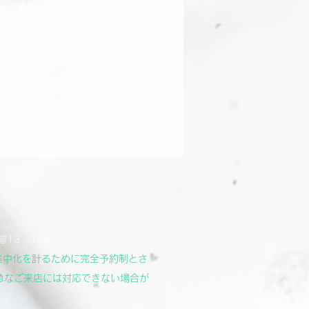
曜13～18時
集中化を計るために完全予約制とさ
急なご来店には対応できない場合が