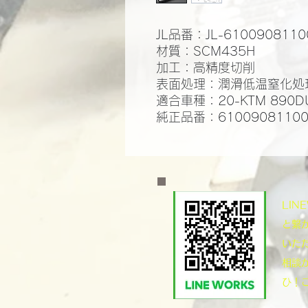
JL品番：JL-6100908110
材質：SCM435H
​加工：高精度切削
​表面処理：潤滑低温窒化処理
適合車種：20-KTM 890D
純正品番：6100908110
​LI
と繋
いた
相談
ひ！