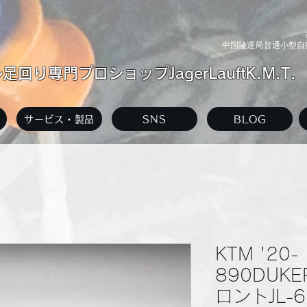
中国陸運局普通小型自動
回り専門プロショップJagerLauftK.M.T.
サービス・製品
SNS
BLOG
KTM '20-
890DUKE
ロントJL-6