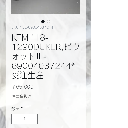
SKU： JL-69004037244
KTM '18-
1290DUKER,ピヴ
ォットJL-
69004037244*
受注生産
価
￥65,000
格
消費税抜き
数量
*