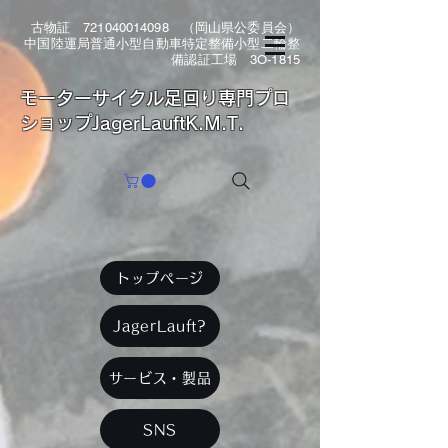
古物証
721040014098
（岡山県公委員会）
中国陸運局普通小型自動車特定整備小型二輪整
備認証工場 3O-1815
​モーターサイクル足回り専門プロ
ショップJagerLauftK.M.T.
トップページ
JagerLauft?
サービス・製品
SNS