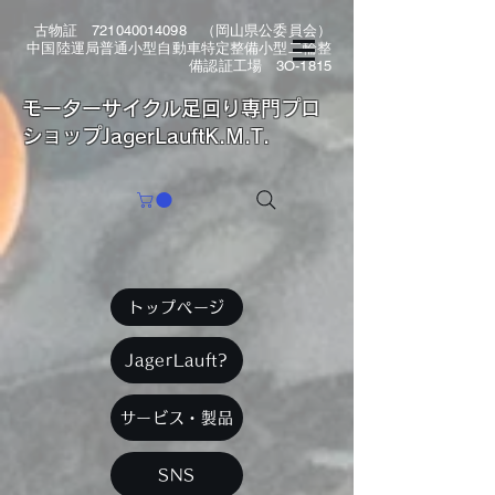
古物証
721040014098
（岡山県公委員会）
中国陸運局普通小型自動車特定整備小型二輪整
備認証工場 3O-1815
​モーターサイクル足回り専門プロ
ショップJagerLauftK.M.T.
トップページ
JagerLauft?
サービス・製品
SNS