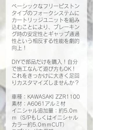
ベーシックなフリーピストン
タイプのフォークシステムに
カートリッジユニットを組み
込むことにより、ブレーキン
グ時の安定性とギャップ通過
性という相反する性能を劇的
向上！
DIYで部品だけを購入！自分
で施工なんて遊び方もOK！
これをきっかけに大きく足回
りカスタマイズしませんか？
車種：KAWASAKI ZZR1100
素材：A6061アルミ材
イニシャル追加量：約5.0ｍ
ｍ（S/Pもしくはイニシャル
カラー約5.0ｍｍCUT）