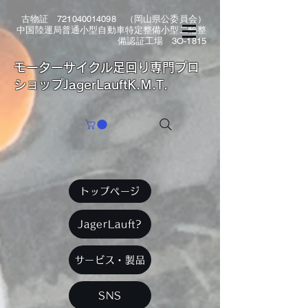
古物証
721040014098
（岡山県公委員会）
中国陸運局普通小型自動車特定整備小型二輪整
備認証工場 3O-1815
​モーターサイクル足回り専門プロ
ショップJagerLauftK.M.T.
トップページ
JagerLauft?
サービス・製品
SNS