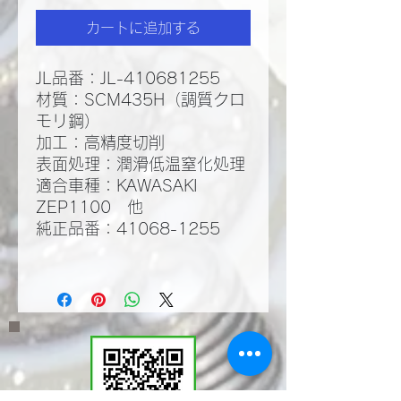
カートに追加する
JL品番：JL-410681255
材質：SCM435H（調質クロ
モリ鋼）
加工：高精度切削
​表面処理：潤滑低温窒化処理
適合車種：KAWASAKI
ZEP1100 他
純正品番：41068-1255