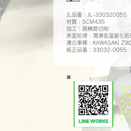
JL品番：JL-330320055
材質：SCM435
​加工：高精度切削
​表面処理：潤滑低温窒化処理
適合車種：KAWASAKI Z9
純正品番：33032-0055
​LI
と繋
いた
相談
ひ！