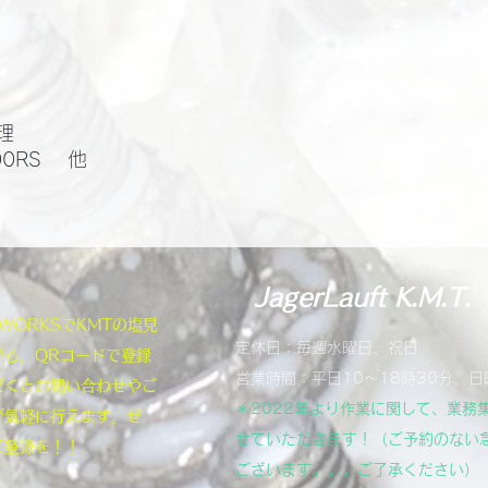
​
00RS 他
JagerLauft K.M.T.
NEWORKSでKMTの塩見
定休日：毎週水曜日、祝日
がる。QRコードで登録
営業時間：平日10～18時30分、日
だくとお問い合わせやご
＊2022年より作業に関して、業務
が気軽に行えます。ぜ
せていただきます！（ご予約のない
ご登録を！！
ございます。。。ご了承ください）