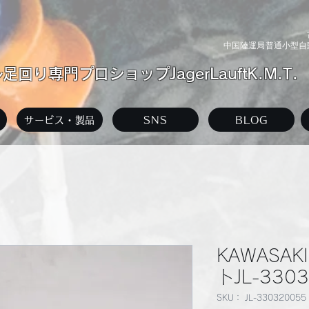
中国陸運局普通小型自動
回り専門プロショップJagerLauftK.M.T.
サービス・製品
SNS
BLOG
KAWASAK
トJL-330
SKU： JL-330320055