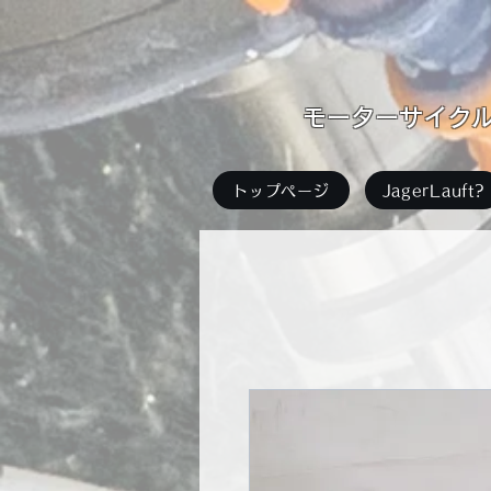
​モーターサイクル足
トップページ
JagerLauft?