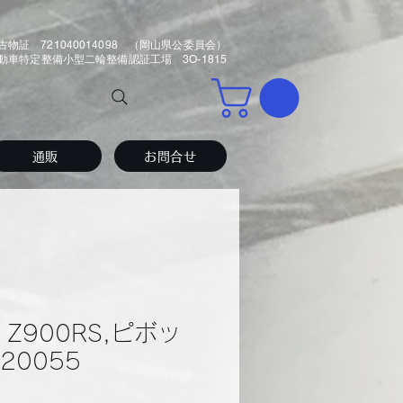
古物証 721040014098 （岡山県公委員会）
車特定整備小型二輪整備認証工場 3O-1815
通販
お問合せ
I Z900RS,ピボッ
320055