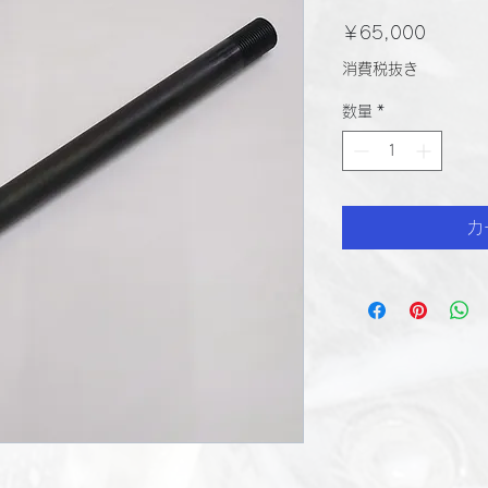
価
￥65,000
格
消費税抜き
数量
*
カ