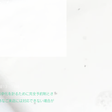
曜13～18時
集中化を計るために完全予約制とさ
急なご来店には対応できない場合が