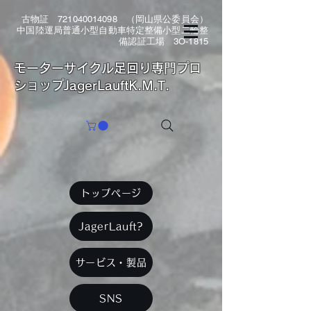
古物証
721040014098
（岡山県公委員会）
中国陸運局普通小型自動車特定整備小型二輪整
備認証工場 3O-1815
​モーターサイクル足回り専門プロ
ショップJagerLauftK.M.T.
トップページ
JagerLauft?
サービス・製品
SNS