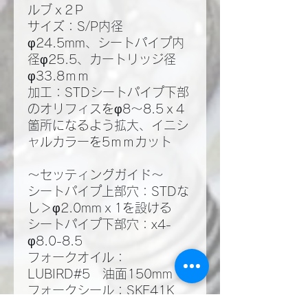
ルブｘ2Ｐ
サイズ：S/P内径
φ24.5mm、シートパイプ内
径φ25.5、カートリッジ径
φ33.8ｍｍ
加工：STDシートパイプ下部
のオリフィスをφ8～8.5ｘ4
箇所になるよう拡大、イニシ
ャルカラーを5ｍｍカット
～セッティングガイド～
シートパイプ上部穴：STDな
し＞φ2.0mmｘ1を設ける
シートパイプ下部穴：x4-
φ8.0-8.5
フォークオイル：
LUBIRD#5 油面150mm
フォークシール：SKF41K