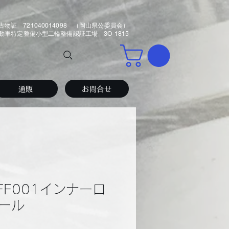
古物証 721040014098 （岡山県公委員会）
車特定整備小型二輪整備認証工場 3O-1815
通販
お問合せ
BFF001インナーロ
ール