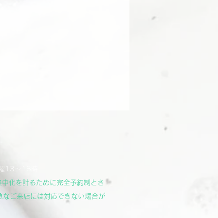
曜13～18時
集中化を計るために完全予約制とさ
急なご来店には対応できない場合が