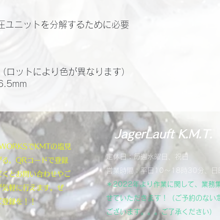
加圧ユニットを分解するために必要
（ロットにより色が異なります）
.5mm
JagerLauft K.M.T.
NEWORKSでKMTの塩見
定休日：毎週水曜日、祝日
がる。QRコードで登録
営業時間：平日10～18時30分、日
だくとお問い合わせやご
＊2022年より作業に関して、業務
が気軽に行えます。ぜ
せていただきます！（ご予約のない
ご登録を！！
ございます。。。ご了承ください）