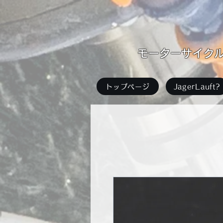
​モーターサイクル足
トップページ
JagerLauft?