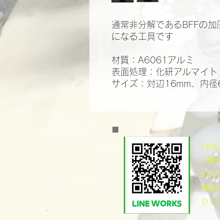
通常非分解であるBFFの
になる工具です
材質：A6061アルミ
表面処理：化研アルマイト
サイズ：対辺16mm、内径6
​LI
と繋
いた
相談
ひ！