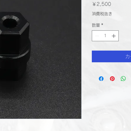
価
￥2,500
格
消費税抜き
数量
*
カ