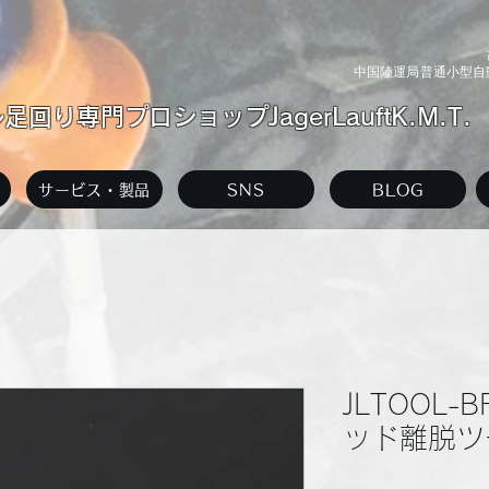
中国陸運局普通小型自動
回り専門プロショップJagerLauftK.M.T.
サービス・製品
SNS
BLOG
JLTOOL-
ッド離脱ツ