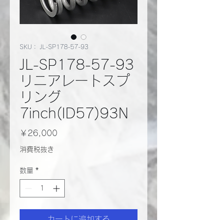
SKU： JL-SP178-57-93
JL-SP178-57-93
リニアレートスプ
リング
7inch(ID57)93N
価
￥26,000
格
消費税抜き
数量
*
カートに追加する