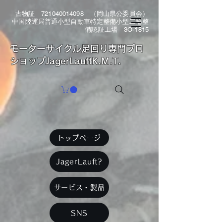
古物証
721040014098
（岡山県公委員会）
中国陸運局普通小型自動車特定整備小型二輪整
備認証工場 3O-1815
​モーターサイクル足回り専門プロ
ショップJagerLauftK.M.T.
トップページ
JagerLauft?
サービス・製品
SNS