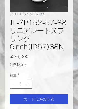
SKU： JL-SP152-57-88
JL-SP152-57-88
リニアレートスプ
リング
6inch(ID57)88N
価
￥26,000
格
消費税抜き
数量
*
カートに追加する