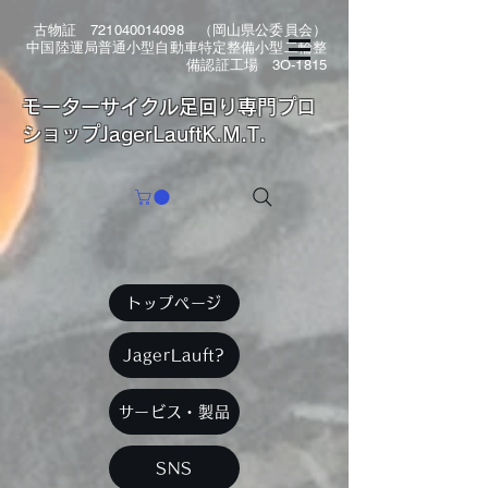
古物証
721040014098
（岡山県公委員会）
中国陸運局普通小型自動車特定整備小型二輪整
備認証工場 3O-1815
​モーターサイクル足回り専門プロ
ショップJagerLauftK.M.T.
トップページ
JagerLauft?
サービス・製品
SNS