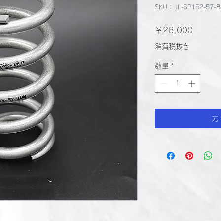
SKU： JL-SP152-57-8
価
￥26,000
格
消費税抜き
数量
*
カ