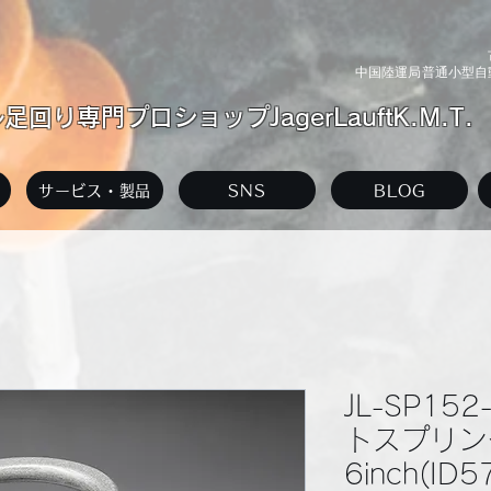
中国陸運局普通小型自動
回り専門プロショップJagerLauftK.M.T.
サービス・製品
SNS
BLOG
JL-SP15
トスプリン
6inch(ID5