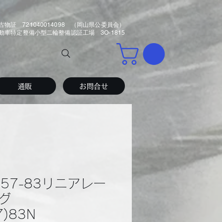
古物証 721040014098 （岡山県公委員会）
車特定整備小型二輪整備認証工場 3O-1815
通販
お問合せ
2-57-83リニアレー
グ
7)83N