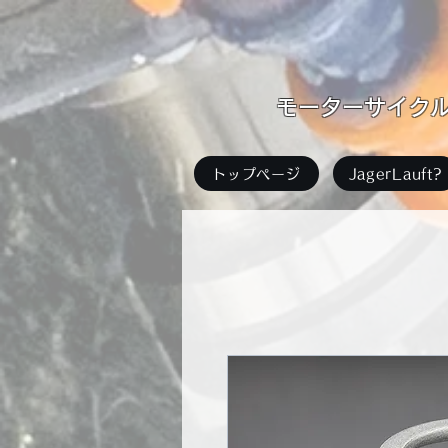
​モーターサイクル足
トップページ
JagerLauft?