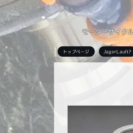
​モーターサイクル足
トップページ
JagerLauft?