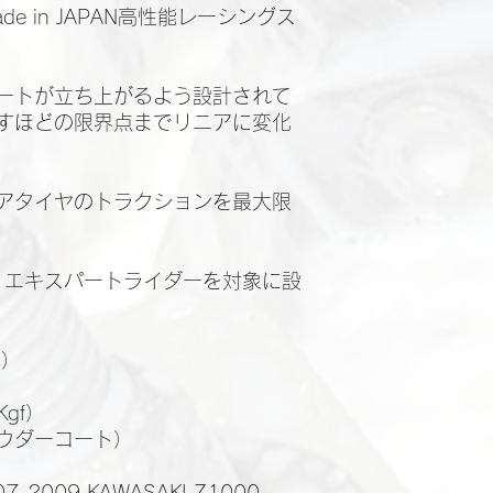
e in JAPAN高性能レーシングス
ートが立ち上がるよう設計されて
すほどの限界点までリニアに変化
アタイヤのトラクションを最大限
、エキスパートライダーを対象に設
h）
）
gf）
ウダーコート）
7-2009 KAWASAKI Z1000