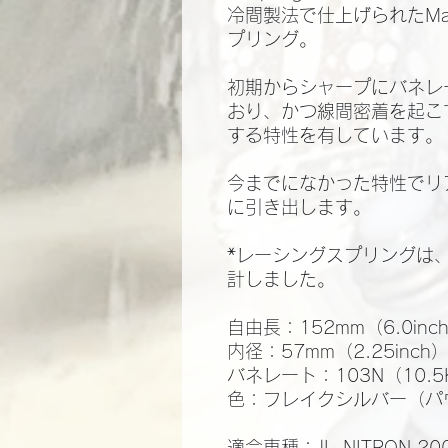
冷間製法で仕上げられたMad
プリング。
初期からシャープにバネレ
おり、かつ線間密着を起こ
する特性を有しています。
今までになかった特性でリ
に引き出します。
*レーシングスプリングは
計しました。
自由長：152mm（6.0inc
内径：57mm（2.25inch
バネレート：103N（10.5K
色：フレイクシルバー（パ
適合車種：JL-NITRON 200