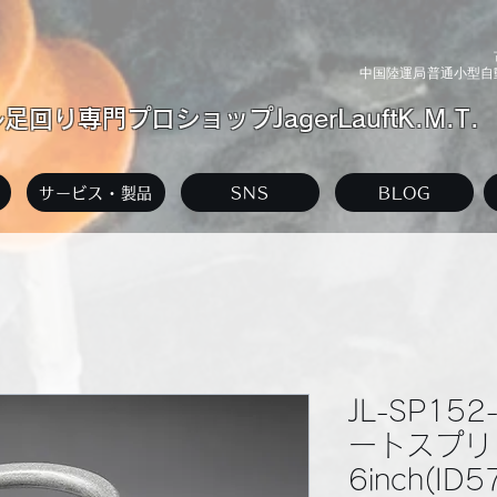
中国陸運局普通小型自動
回り専門プロショップJagerLauftK.M.T.
サービス・製品
SNS
BLOG
JL-SP15
ートスプリ
6inch(ID