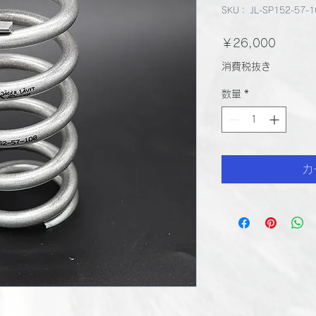
SKU： JL-SP152-57-1
価
￥26,000
格
消費税抜き
数量
*
カ