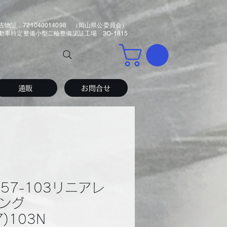
古物証 721040014098 （岡山県公委員会）
車特定整備小型二輪整備認証工場 3O-1815
通販
お問合せ
2-57-103リニアレ
ング
57)103N