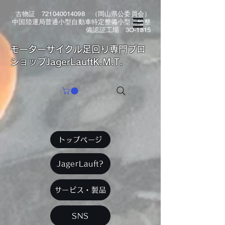
古物証
721040014098
（岡山県公委員会）
中国陸運局普通小型自動車特定整備小型二輪整
備認証工場 3O-1815
​モーターサイクル足回り専門プロ
ショップJagerLauftK.M.T.
トップページ
JagerLauft?
サービス・製品
SNS