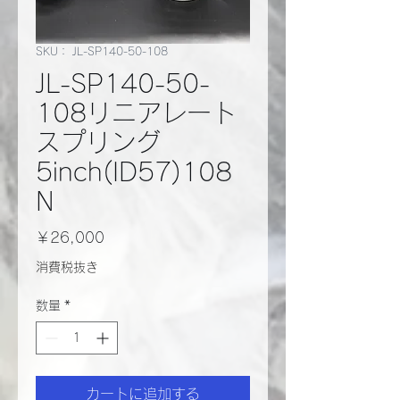
SKU： JL-SP140-50-108
JL-SP140-50-
108リニアレート
スプリング
5inch(ID57)108
N
価
￥26,000
格
消費税抜き
数量
*
カートに追加する