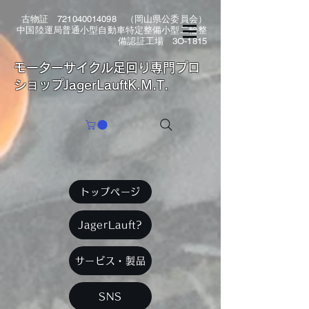
古物証
721040014098
（岡山県公委員会）
中国陸運局普通小型自動車特定整備小型二輪整
備認証工場 3O-1815
​モーターサイクル足回り専門プロ
ショップJagerLauftK.M.T.
トップページ
JagerLauft?
サービス・製品
SNS