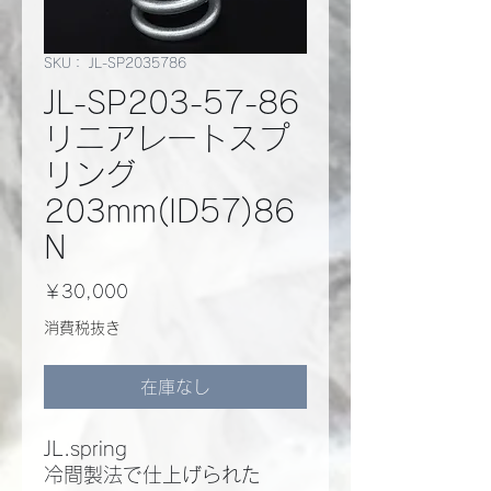
SKU： JL-SP2035786
JL-SP203-57-86
リニアレートスプ
リング
203mm(ID57)86
N
価
￥30,000
格
消費税抜き
在庫なし
JL.spring
冷間製法で仕上げられた