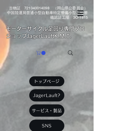
古物証
721040014098
（岡山県公委員会）
中国陸運局普通小型自動車特定整備小型二輪整
備認証工場 3O-1815
​モーターサイクル足回り専門プロ
ショップJagerLauftK.M.T.
トップページ
JagerLauft?
サービス・製品
SNS