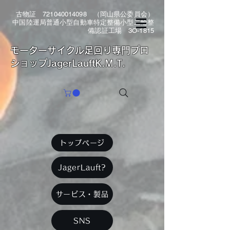
古物証
721040014098
（岡山県公委員会）
中国陸運局普通小型自動車特定整備小型二輪整
備認証工場 3O-1815
​モーターサイクル足回り専門プロ
ショップJagerLauftK.M.T.
トップページ
JagerLauft?
サービス・製品
SNS