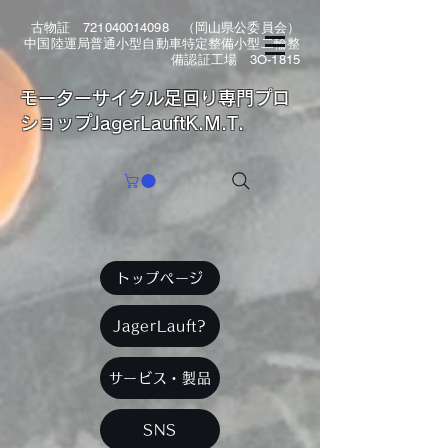
古物証
721040014098
（岡山県公委員会）
中国陸運局普通小型自動車特定整備小型二輪整
備認証工場 3O-1815
​モーターサイクル足回り専門プロ
ショップJagerLauftK.M.T.
トップページ
JagerLauft?
サービス・製品
SNS