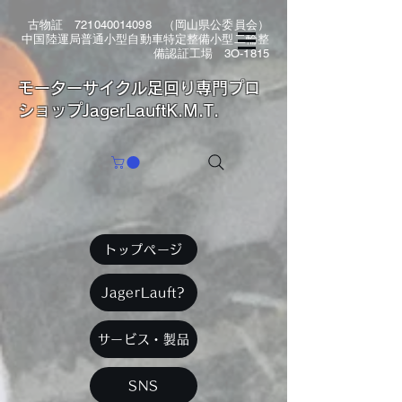
古物証
721040014098
（岡山県公委員会）
中国陸運局普通小型自動車特定整備小型二輪整
備認証工場 3O-1815
​モーターサイクル足回り専門プロ
ショップJagerLauftK.M.T.
トップページ
JagerLauft?
サービス・製品
SNS