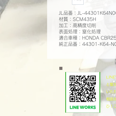
JL品番：JL-44301K64N0
材質：SCM435H
​加工：高精度切削
​表面処理：窒化処理​
適合車種：HONDA CBR25
純正品番：44301-K64-N
​LI
と繋
いた
相談
ひ！