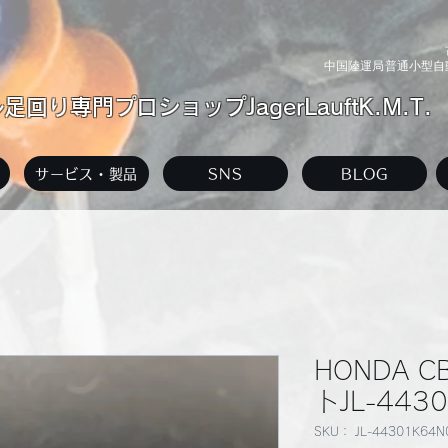
中国陸運局普通小型自動
回り専門プロショップJagerLauftK.M.T.
サービス・製品
SNS
BLOG
HONDA C
トJL-443
SKU： JL-44301K64N