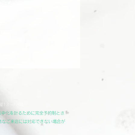
曜13～18時
集中化を計るために完全予約制とさ
急なご来店には対応できない場合が