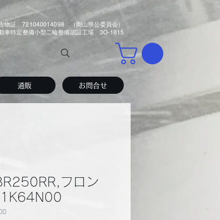
古物証 721040014098 （岡山県公委員会）
車特定整備小型二輪整備認証工場 3O-1815
通販
お問合せ
BR250RR,フロン
01K64N00
00