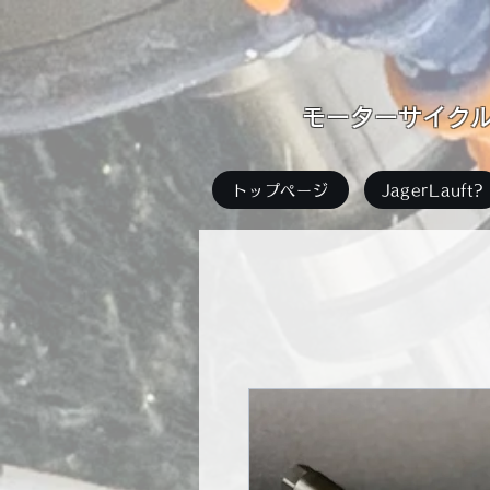
​モーターサイクル足
トップページ
JagerLauft?