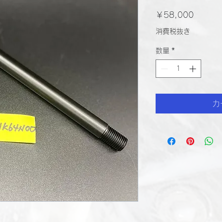
価
￥58,000
格
消費税抜き
数量
*
カ