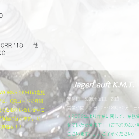
0
0RR '18- 他
00
JagerLauft K.M.T.
NEWORKSでKMTの塩見
定休日：毎週水曜日、祝日
がる。QRコードで登録
営業時間：平日10～18時30分、日
だくとお問い合わせやご
＊2022年より作業に関して、業務
が気軽に行えます。ぜ
せていただきます！（ご予約のない
ご登録を！！
ございます。。。ご了承ください）