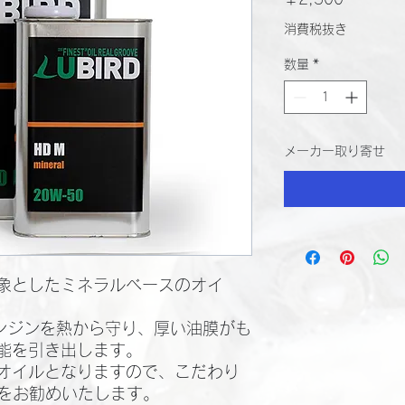
格
消費税抜き
数量
*
メーカー取り寄せ
象としたミネラルベースのオイ
エンジンを熱から守り、厚い油膜がも
能を引き出します。
オイルとなりますので、こだわり
SPをお勧めいたします。