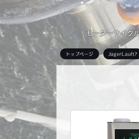
​モーターサイクル足
トップページ
JagerLauft?