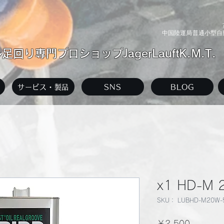
中国陸運局普通小型自動
回り専門プロショップJagerLauftK.M.T.
サービス・製品
SNS
BLOG
x1 HD-M
SKU： LUBHD-M20W-
価
￥2,500