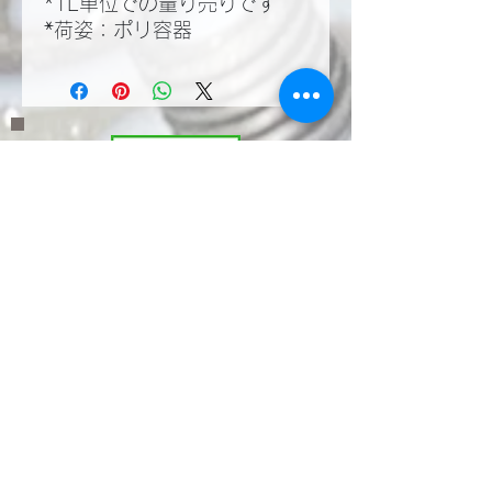
*1L単位での量り売りです
*荷姿：ポリ容器
​LINEWORKSでKMT
の塩見と繋がる。QR
コードで登録いただく
とお問い合わせやご相
談が気軽に行えます。
ぜひ！ご登録を！！