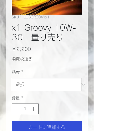
SKU： LUBGROOVYx1
x1 Groovy 10W-
30 量り売り
価
￥2,200
格
消費税抜き
粘度
*
数量
*
カートに追加する