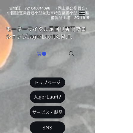
古物証
721040014098
（岡山県公委員会）
中国陸運局普通小型自動車特定整備小型二輪整
備認証工場 3O-1815
​モーターサイクル足回り専門プロ
ショップJagerLauftK.M.T.
トップページ
JagerLauft?
サービス・製品
SNS