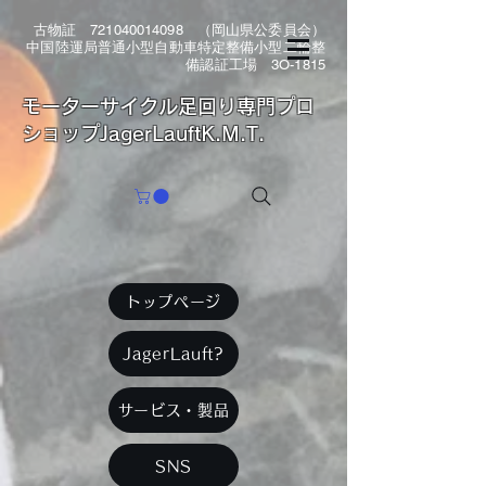
古物証
721040014098
（岡山県公委員会）
中国陸運局普通小型自動車特定整備小型二輪整
備認証工場 3O-1815
​モーターサイクル足回り専門プロ
ショップJagerLauftK.M.T.
トップページ
JagerLauft?
サービス・製品
SNS