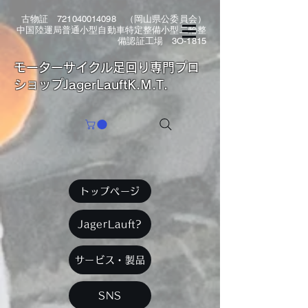
古物証
721040014098
（岡山県公委員会）
中国陸運局普通小型自動車特定整備小型二輪整
備認証工場 3O-1815
​モーターサイクル足回り専門プロ
ショップJagerLauftK.M.T.
トップページ
JagerLauft?
サービス・製品
SNS