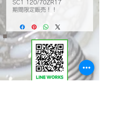
SC1 120/70ZR17
期間限定販売！！
​LINEWORKSでKMT
の塩見と繋がる。QR
コードで登録いただく
とお問い合わせやご相
談が気軽に行えます。
ぜひ！ご登録を！！