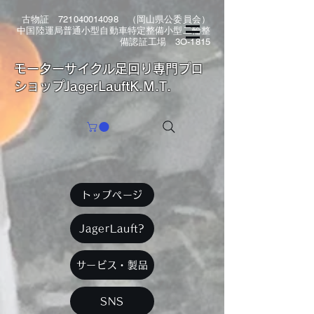
古物証
721040014098
（岡山県公委員会）
中国陸運局普通小型自動車特定整備小型二輪整
備認証工場 3O-1815
​モーターサイクル足回り専門プロ
ショップJagerLauftK.M.T.
トップページ
JagerLauft?
サービス・製品
SNS