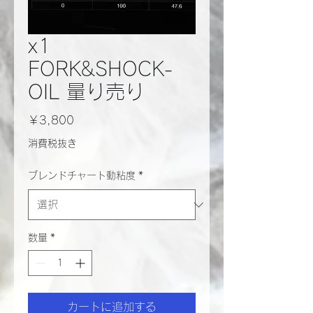
x1
FORK&SHOCK-
OIL 量り売り
価
￥3,800
格
消費税抜き
ブレンドチャート動粘度
*
数量
*
カートに追加する