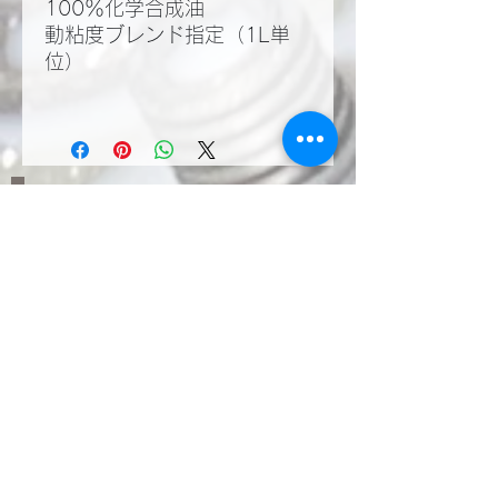
100％化学合成油
動粘度ブレンド指定（1L単
位）
​LINEWORKSでKMT
の塩見と繋がる。QR
コードで登録いただく
とお問い合わせやご相