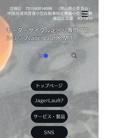
古物証
721040014098
（岡山県公委員会）
中国陸運局普通小型自動車特定整備小型二輪整
備認証工場 3O-1815
​モーターサイクル足回り専門プロ
ショップJagerLauftK.M.T.
トップページ
JagerLauft?
サービス・製品
SNS