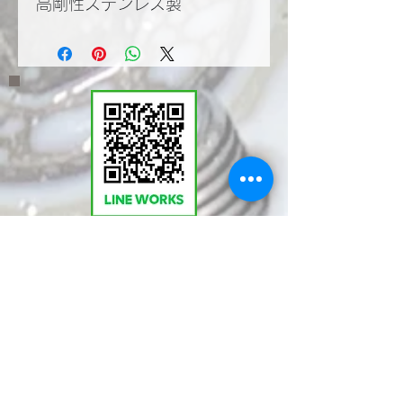
高剛性ステンレス製
​LINEWORKSでKMT
の塩見と繋がる。QR
コードで登録いただく
とお問い合わせやご相
談が気軽に行えます。
ぜひ！ご登録を！！