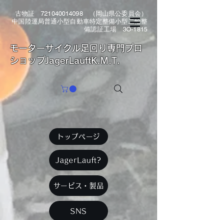
古物証
721040014098
（岡山県公委員会）
中国陸運局普通小型自動車特定整備小型二輪整
備認証工場 3O-1815
​モーターサイクル足回り専門プロ
ショップJagerLauftK.M.T.
トップページ
JagerLauft?
サービス・製品
SNS