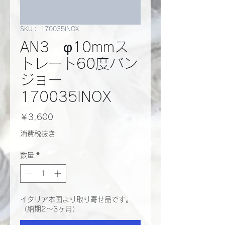
SKU： 170035INOX
AN3 φ10mmス
トレート60度バン
ジョー
170035INOX
価
￥3,600
格
消費税抜き
数量
*
イタリア本国より取り寄せ品です。
（納期2～3ヶ月）