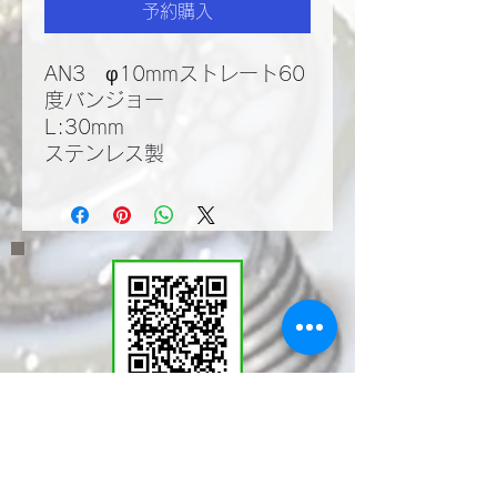
予約購入
AN3 φ10mmストレート60
度バンジョー
L:30mm
ステンレス製
​LINEWORKSでKMT
の塩見と繋がる。QR