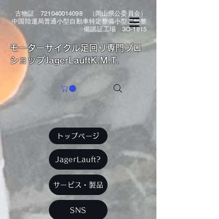
古物証
721040014098
（岡山県公委員会）
中国陸運局普通小型自動車特定整備小型二輪整
備認証工場 3O-1815
​モーターサイクル足回り専門プロ
ショップJagerLauftK.M.T.
トップページ
JagerLauft?
サービス・製品
SNS